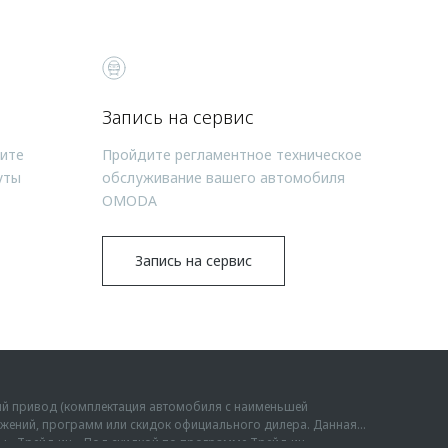
Запись на сервис
чите
Пройдите регламентное техническое
уты
обслуживание вашего автомобиля
OMODA
Запись на сервис
ий привод (комплектация автомобиля с наименьшей
дложений, программ или скидок официального дилера. Данная
мы «Трейд-ин». Под скидкой по программе Трейд-ин