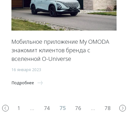
Мобильное приложение My OMODA
знакомит клиентов бренда с
вселенной O-Universe
16 января 2023
Подробнее
1
…
74
75
76
…
78