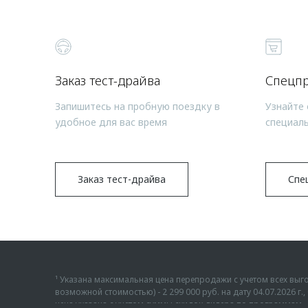
Заказ тест-драйва
Спецп
Запишитесь на пробную поездку в
Узнайте 
удобное для вас время
специал
Заказ тест-драйва
Спе
¹ Указана максимальная цена перепродажи с учетом всех в
возможной стоимостью) - 2 299 000 руб. на дату 04.07.2026 
цена указана с учетом суммы скидок дилера по программам «