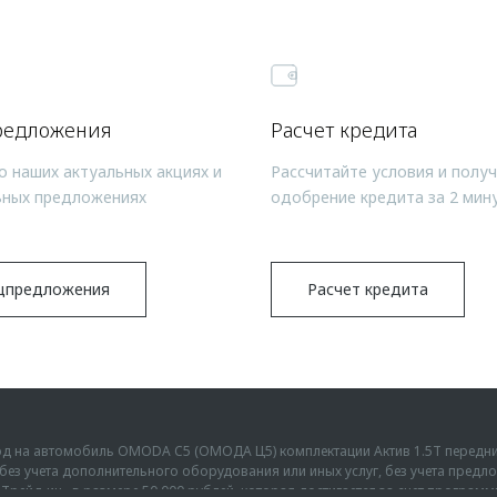
редложения
Расчет кредита
о наших актуальных акциях и
Рассчитайте условия и полу
ьных предложениях
одобрение кредита за 2 мин
цпредложения
Расчет кредита
ыгод на автомобиль OMODA C5 (ОМОДА Ц5) комплектации Актив 1.5Т передн
г., без учета дополнительного оборудования или иных услуг, без учета пре
Трейд-ин» в размере 50 000 рублей, которая достигается за счет програм