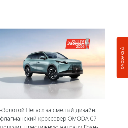
OMODA C5
«Золотой Пегас» за смелый дизайн:
флагманский кроссовер OMODA C7
получил престижную награду Гран-