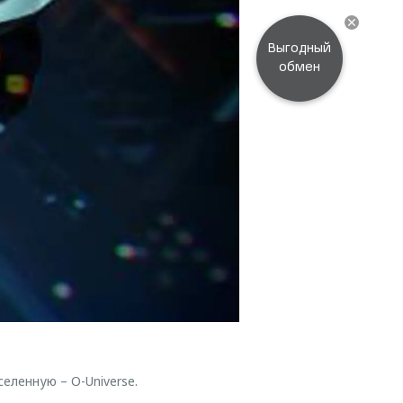
Выгодный
обмен
ленную – O-Universe.