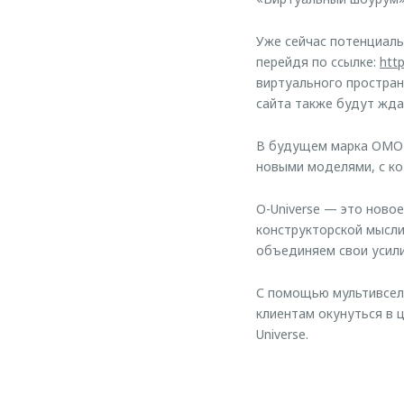
Уже сейчас потенциаль
перейдя по ссылке:
htt
виртуального простран
сайта также будут жд
В будущем марка OMOD
новыми моделями, с ко
O-Universe — это ново
конструкторской мысли
объединяем свои усили
С помощью мультивсел
клиентам окунуться в 
Universe.