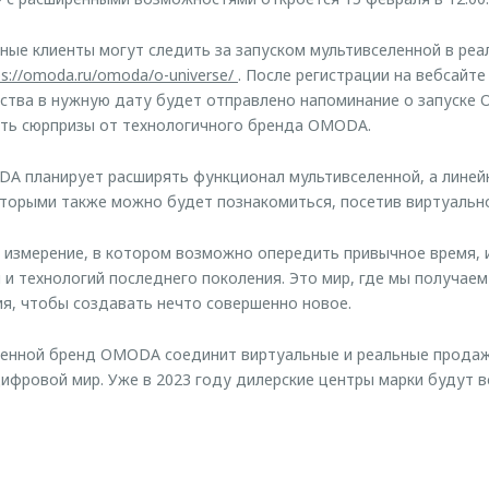
ные клиенты могут следить за запуском мультивселенной в реа
ps://omoda.ru/omoda/o-universe/
. После регистрации на вебсайт
ства в нужную дату будет отправлено напоминание о запуске O
ать сюрпризы от технологичного бренда OMODA.
A планирует расширять функционал мультивселенной, а линей
торыми также можно будет познакомиться, посетив виртуально
е измерение, в котором возможно опередить привычное время, 
 и технологий последнего поколения. Это мир, где мы получаем
я, чтобы создавать нечто совершенно новое.
енной бренд OMODA соединит виртуальные и реальные продажи
цифровой мир. Уже в 2023 году дилерские центры марки будут в