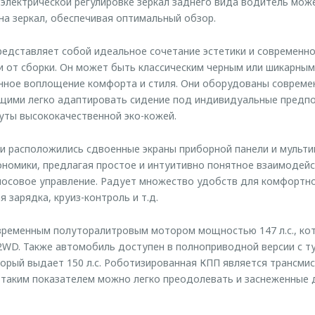
 электрической регулировке зеркал заднего вида водитель мож
на зеркал, обеспечивая оптимальный обзор.
дставляет собой идеальное сочетание эстетики и современно
и от сборки. Он может быть классическим черным или шикарным
инное воплощение комфорта и стиля. Они оборудованы соврем
ющими легко адаптировать сидение под индивидуальные предпо
уты высококачественной эко-кожей.
и расположились сдвоенные экраны приборной панели и мульт
ономики, предлагая простое и интуитивно понятное взаимодейс
лосовое управление. Радует множество удобств для комфортно
 зарядка, круиз-контроль и т.д.
временным полуторалитровым мотором мощностью 147 л.с., кот
 2WD. Также автомобиль доступен в полноприводной версии с 
торый выдает 150 л.с. Роботизированная КПП является трансми
С таким показателем можно легко преодолевать и заснеженные 