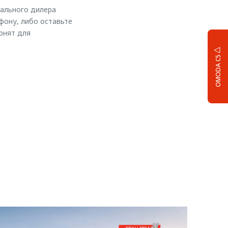
иального дилера
фону, либо оставьте
онят для
OMODA C5