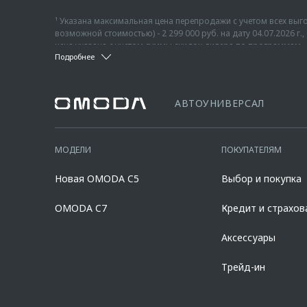
¹ Указана максимальная цена перепродажи с учетом всех в
возможной стоимостью) - 2 299 000 руб. на дату 04.07.2026 
цена указана с учетом суммы скидок дилера по программам «
Подробнее
понимается единовременная и разовая выгода потребителю 
² Указана максимальная цена перепродажи с учетом всех в
потребителю любого автомобиля с пробегом. Подробности и
возможной стоимостью) - 2 739 000 руб. - актуально на дату 
офертой.
указана с учетом суммы скидок дилера по программам «Трей
дилеров, список которых расположен по адресу www.omoda.r
³ Фактические цвета серийных автомобилей могут отличаться 
АВТОУНИВЕРСАЛ
официальных дилеров марки OMODA до 31.08.2026 (включитель
материалам отделки, крыши, оборудование может быть опцио
10 000 000 руб. Диапазон полной стоимости кредита в % годо
официальных дилеров OMODA, список которых расположен на
90,000% от стоимости автомобиля, при сроке кредита от 12 д
составляет 7,700% при первоначальном взносе 50,000% от ст
МОДЕЛИ
ПОКУПАТЕЛЯМ
полиса КАСКО. При отказе от полиса КАСКО/отсутствии проло
дилерских центрах «Omoda». Изучите все условия кредита в р
Новая OMODA C5
Выбор и покупка
platformId=alfasite
Кредит предоставляет АО Альфа-Банк. ИНН 7
Предложение ограничено и не является публичной офертой.
OMODA C7
Кредит и страхов
Аксессуары
Трейд-ин