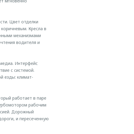
ет мгновенно
сти. Цвет отделки
 коричневым. Кресла в
енными механизмами
чтения водителя и
имедиа. Интерфейс
твие с системой.
й езды: климат-
орый работает в паре
турбомотором рабочим
ссией. Дорожный
дороги, и пересеченную