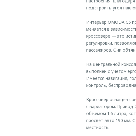
настроения. Благодаря
подстроить угол накло
Интерьер OMODA C5 пре
меняется в зависимост
кроссовере — это ист
регулировки, позволя
пассажиров. Они обтян
На центральной консол
выполнен с учетом эрг
Имеется навигация, го
контроль, беспроводная
Кроссовер оснащен со
с вариатором. Привод
объемом 1.6 литра, ко
просвет авто 190 мм. 
местность.