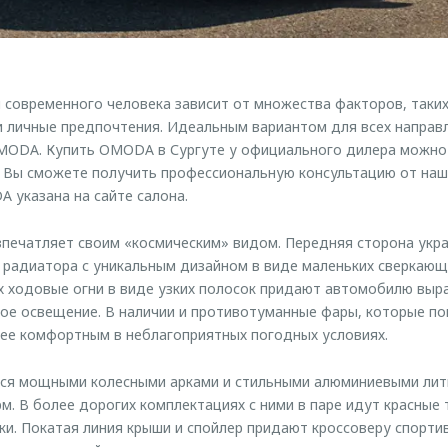
современного человека зависит от множества факторов, таких 
 личные предпочтения. Идеальным вариантом для всех направ
OMODA. Купить OMODA в Сургуте у официального дилера можно
ь Вы сможете получить профессиональную консультацию от наш
 указана на сайте салона.
впечатляет своим «космическим» видом. Передняя сторона укр
радиатора с уникальным дизайном в виде маленьких сверкающ
 ходовые огни в виде узких полосок придают автомобилю выра
ое освещение. В наличии и противотуманные фары, которые по
ее комфортным в неблагоприятных погодных условиях.
ся мощными колесными арками и стильными алюминиевыми лит
. В более дорогих комплектациях с ними в паре идут красные
ки. Покатая линия крыши и спойлер придают кроссоверу спорти