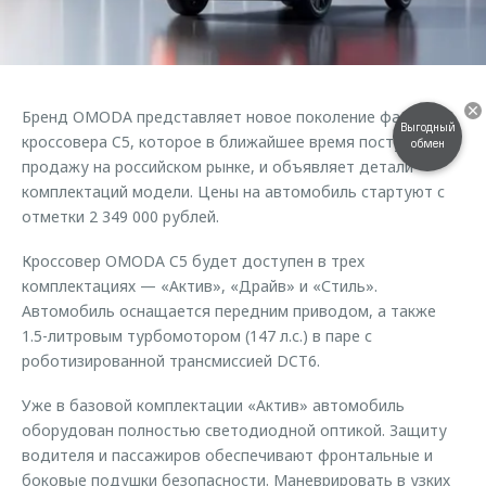
Страхование
Клиентская поддержка
Обратная связь
Кредитный калькулятор
O&J Автоклуб
Аксессуары
Клуб владельцев OMODA
Бренд OMODA представляет новое поколение фастбэк-
Одежда и сувениры
Приложение O&J
Выгодный
кроссовера C5, которое в ближайшее время поступит в
обмен
Оригинальные аксессуары
продажу на российском рынке, и объявляет детали
Аксессуары
комплектаций модели. Цены на автомобиль стартуют с
Запчасти
отметки 2 349 000 рублей.
Одежда и сувениры
Трейд-ин
Оригинальные аксессуары
Кроссовер OMODA C5 будет доступен в трех
Калькулятор трейд-ин
Запчасти
комплектациях — «Актив», «Драйв» и «Стиль».
Автомобиль оснащается передним приводом, а также
1.5-литровым турбомотором (147 л.с.) в паре с
роботизированной трансмиссией DCT6.
Уже в базовой комплектации «Актив» автомобиль
оборудован полностью светодиодной оптикой. Защиту
водителя и пассажиров обеспечивают фронтальные и
боковые подушки безопасности. Маневрировать в узких