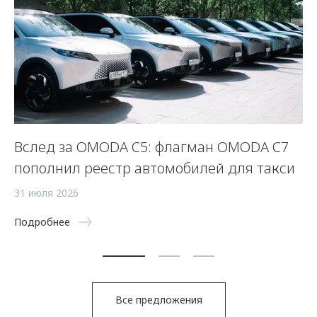
Вслед за OMODA C5: флагман OMODA C7
С
пополнил реестр автомобилей для такси
п
а
31 июля 2026
5 
Подробнее
По
Все предложения