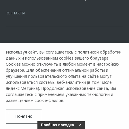
7728168971 ОГРН 1027700067328 место нахождение 107078, г.
Москва, ул. Каланчевская, д. 27. Ген.лицензия ЦБ РФ № 1326 от
КОНТАКТЫ
16.01.2015. Предложение ограничено и не является публичной
офертой.
Используя сайт, вы соглашаетесь с
политикой обработки
данных
и использованием cookies вашего браузера.
Cookies можно отключить в любой момент в настройках
браузера. Для обеспечения оптимальной работы и
улучшения пользовательского опыта на сайте могут
использоваться системы веб-аналитики (в том числе
Горячая линия OMODA:
+7 (3462) 77-42-22
Яндекс.Метрика). Продолжая использование сайта, Вы
соглашаетесь с применением указанных технологий и
© 2026 Автоуниверсал
размещением cookie-файлов.
Модельный ряд
Архивные модели
Контакты
Правовая информация
Понятно
Пробная поездка