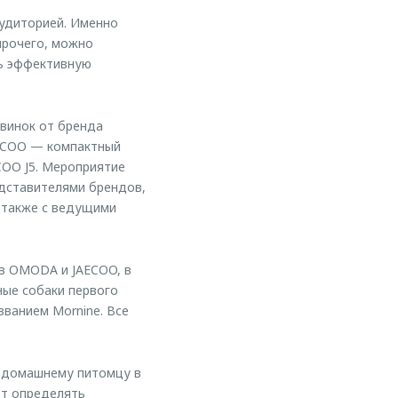
удиторией. Именно
прочего, можно
ть эффективную
винок от бренда
ECOO — компактный
COO J5. Мероприятие
едставителями брендов,
 также с ведущими
в OMODA и JAECOO, в
ные собаки первого
званием Mornine. Все
у домашнему питомцу в
ет определять