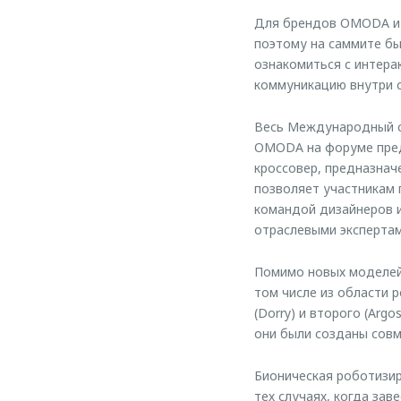
Для брендов OMODA и 
поэтому на саммите бы
ознакомиться с интер
коммуникацию внутри 
Весь Международный с
OMODA на форуме пред
кроссовер, предназнач
позволяет участникам 
командой дизайнеров и
отраслевыми экспертам
Помимо новых моделей
том числе из области 
(Dorry) и второго (Ar
они были созданы сов
Бионическая роботизи
тех случаях, когда за