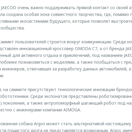
JAECOO очень важно поддерживать прямой контакт со своей а
ла создана особая зона совместного творчества, где, помимо 
активными экосистемами будущего, которые позволят выстрои
сообщества.
аммит пользователей строится вокруг коммуникации. Среди но
ставлен инновационный кроссовер OMODA C7, а от бренда JA
енный для активного отдыха и приключений, под названием JAE
поближе познакомиться с моделями, а также пообщаться с пр
 инженеров, отвечавших за разработку данных автомобилей, а
и.
, на саммите присутствуют технологические инновации брендо
робототехники. Среди экспонатов представлены роботизирован
gos) поколения, а также антропоморфный шагающий робот под на
местно с инженерами компании AIMOGA.
рованная собака Argos может стать альтернативой настоящем
вести пушистого друга не представляется возможным. Argos уме