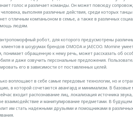
ознает голос и различает команды. Он может повсюду сопровож
 человека, выполняя различные действия, среди которых танцы
анет отличным компаньоном в семье, а также в различных социа
омощь людям.
антропоморфный робот, для которого предусмотрены различные
я клиентов в шоурумах брендов OMODA и JAECOO. Mornine уме
и, понимает обращенную к нему речь, может рассказать об осо
биля и даже озвучить персональные предложения. Пользовател
зировать его в зависимости от поставленных целей.
ько воплощают в себе самые передовые технологии, но и отр
цию, в которой сочетаются авангард и минимализм. В базовые
йчас входит распознавание лиц, локализация источника звука,
ое взаимодействие и манипулирование предметами. В будущем
олит им стать надежными друзьями и помощниками в различных 
ивания.