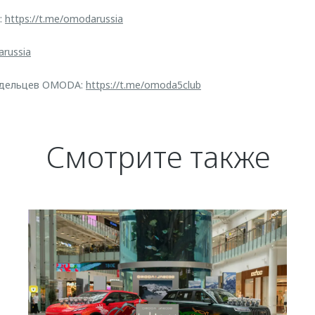
:
https://t.me/omodarussia
arussia
адельцев OMODA:
https://t.me/omoda5club
Смотрите также