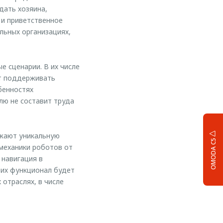
дать хозяина,
 и приветственное
льных организациях,
 сценарии. В их числе
ет поддерживать
бенностях
ю не составит труда
ажают уникальную
OMODA C5
 механики роботов от
 навигация в
 их функционал будет
отраслях, в числе