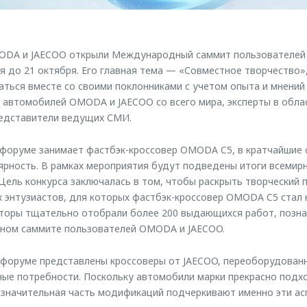
ODA и JAECOO открыли Международный саммит пользователей 2
 до 21 октября. Его главная тема — «Совместное творчество»
аться вместе со своими поклонниками с учетом опыта и мнений 
 автомобилей OMODA и JAECOO со всего мира, эксперты в обла
редставители ведущих СМИ.
 форуме занимает фастбэк-кроссовер OMODA C5, в кратчайшие 
ность. В рамках мероприятия будут подведены итоги всемирн
Цель конкурса заключалась в том, чтобы раскрыть творческий 
х энтузиастов, для которых фастбэк-кроссовер OMODA C5 стал
аторы тщательно отобрали более 200 выдающихся работ, позна
ом саммите пользователей OMODA и JAECOO.
форуме представлены кроссоверы от JAECOO, переоборудован
ые потребности. Поскольку автомобили марки прекрасно подх
 значительная часть модификаций подчеркивают именно эти ас