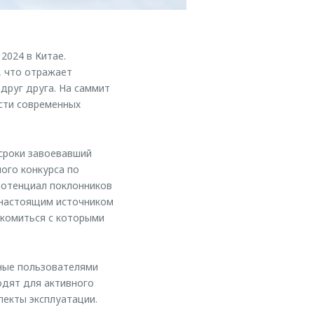
024 в Китае.
, что отражает
друг друга. На саммит
сти современных
сроки завоевавший
ого конкурса по
потенциал поклонников
 настоящим источником
комиться с которыми
ные пользователями
одят для активного
пекты эксплуатации.