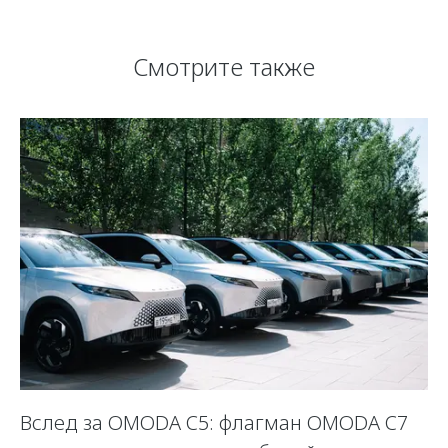
Смотрите также
Вслед за OMODA C5: флагман OMODA C7
С