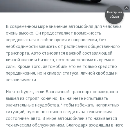
Страхование
Клиентская поддержка
Обратная связь
Кредитный калькулятор
Выгодный
O&J Автоклуб
обмен
Аксессуары
В современном мире значение автомобиля для человека
Клуб владельцев OMODA
очень высоко. Он предоставляет возможность
Одежда и сувениры
Приложение O&J
передвигаться в любое время и направлении, без
Оригинальные аксессуары
необходимости зависеть от расписаний общественного
Аксессуары
транспорта. Авто становится важной составляющей
Запчасти
Одежда и сувениры
личной жизни и бизнеса, позволяя экономить время и
Трейд-ин
силы. Кроме того, автомобиль это не только средство
Оригинальные аксессуары
передвижения, но и символ статуса, личной свободы и
Калькулятор трейд-ин
Запчасти
независимости.
Но что будет, если Ваш личный транспорт неожиданно
вышел из строя? Конечно, Вы начнете испытывать
значительные неудобства. Чтобы избежать неприятных
ситуаций, нужно постоянно следить за техническим
состоянием авто. В мире автомобилей это называется
техническим обслуживанием. Благодаря входящим в него