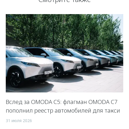
Вслед за OMODA C5: флагман OMODA C7
С
пополнил реестр автомобилей для такси
п
а
31 июля 2026