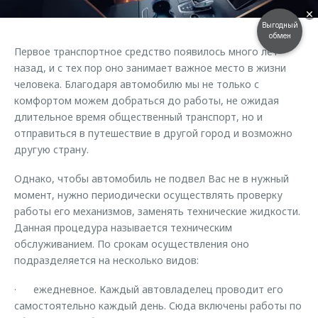
Страхование
Клиентская поддержка
Обратная связь
Выгодный
Кредитный калькулятор
обмен
O&J Автоклуб
Первое транспортное средство появилось много лет
Аксессуары
Клуб владельцев OMODA
назад, и с тех пор оно занимает важное место в жизни
человека. Благодаря автомобилю мы не только с
Одежда и сувениры
Приложение O&J
комфортом можем добраться до работы, не ожидая
Оригинальные аксессуары
длительное время общественный транспорт, но и
Аксессуары
Запчасти
отправиться в путешествие в другой город и возможно
Одежда и сувениры
другую страну.
Трейд-ин
Оригинальные аксессуары
Однако, чтобы автомобиль не подвел Вас не в нужный
Калькулятор трейд-ин
Запчасти
момент, нужно периодически осуществлять проверку
работы его механизмов, заменять технические жидкости.
Данная процедура называется техническим
обслуживанием. По срокам осуществления оно
подразделяется на несколько видов:
· ежедневное. Каждый автовладелец проводит его
самостоятельно каждый день. Сюда включены работы по