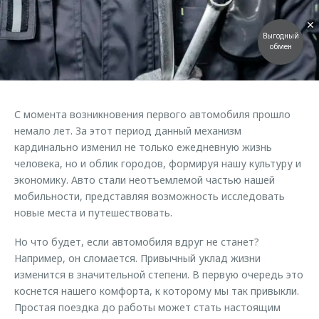
Страхование
Клиентская поддержка
Обратная связь
Кредитный калькулятор
Выгодный
O&J Автоклуб
обмен
Аксессуары
Клуб владельцев OMODA
Одежда и сувениры
Приложение O&J
Оригинальные аксессуары
С момента возникновения первого автомобиля прошло
Аксессуары
немало лет. За этот период данный механизм
Запчасти
Одежда и сувениры
кардинально изменил не только ежедневную жизнь
Трейд-ин
человека, но и облик городов, формируя нашу культуру и
Оригинальные аксессуары
экономику. Авто стали неотъемлемой частью нашей
Калькулятор трейд-ин
Запчасти
мобильности, представляя возможность исследовать
новые места и путешествовать.
Но что будет, если автомобиля вдруг не станет?
Например, он сломается. Привычный уклад жизни
изменится в значительной степени. В первую очередь это
коснется нашего комфорта, к которому мы так привыкли.
Простая поездка до работы может стать настоящим