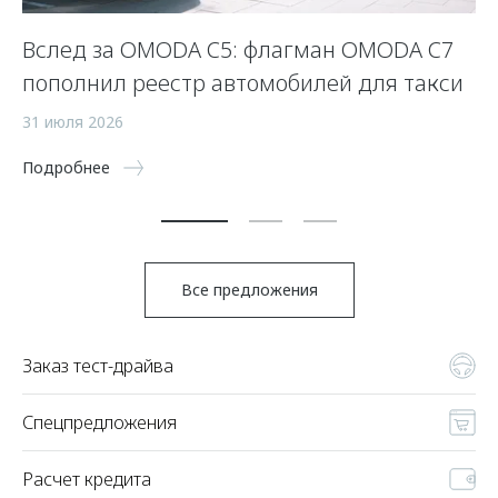
Вслед за OMODA C5: флагман OMODA C7
С
пополнил реестр автомобилей для такси
п
а
31 июля 2026
5 
Подробнее
По
Все предложения
Заказ тест-драйва
Спецпредложения
Расчет кредита