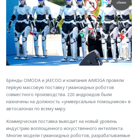
обмен
Страхование
Клиентская поддержка
Обратная связь
Кредитный калькулятор
O&J Автоклуб
Аксессуары
Клуб владельцев OMODA
Одежда и сувениры
Приложение O&J
Оригинальные аксессуары
Аксессуары
Запчасти
Одежда и сувениры
Трейд-ин
Оригинальные аксессуары
Бренды OMODA и JAECOO и компания AiMOGA провели
Калькулятор трейд-ин
Запчасти
первую массовую поставку гуманоидных роботов
совместного производства. 220 андроидов были
назначены на должность «универсальных помощников» в
автосалонах по всему миру.
Коммерческая поставка выводит на новый уровень
индустрию воплощенного искусственного интеллекта.
Многие модели гуманоидных роботов, разрабатываемые