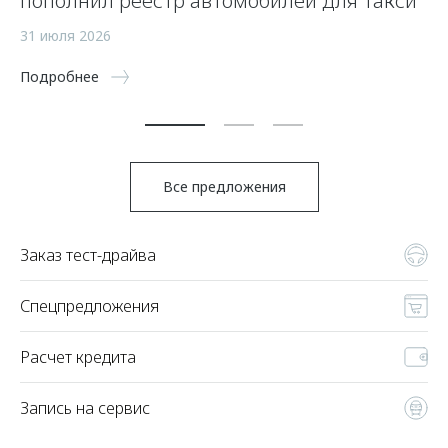
пополнил реестр автомобилей для такси
п
а
31 июля 2026
5 
Подробнее
По
Все предложения
Заказ тест-драйва
Спецпредложения
Расчет кредита
Запись на сервис