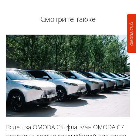
Смотрите также
OMODA C5
Вслед за OMODA C5: флагман OMODA C7
С