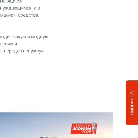
нимающиеся
 нуждающимся, а в
хание». Средства,
водит яркую и модную
лению и
а, передав ненужную
OMODA C5