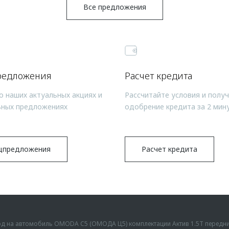
Все предложения
редложения
Расчет кредита
о наших актуальных акциях и
Рассчитайте условия и полу
ьных предложениях
одобрение кредита за 2 мин
цпредложения
Расчет кредита
ыгод на автомобиль OMODA C5 (ОМОДА Ц5) комплектации Актив 1.5Т передн