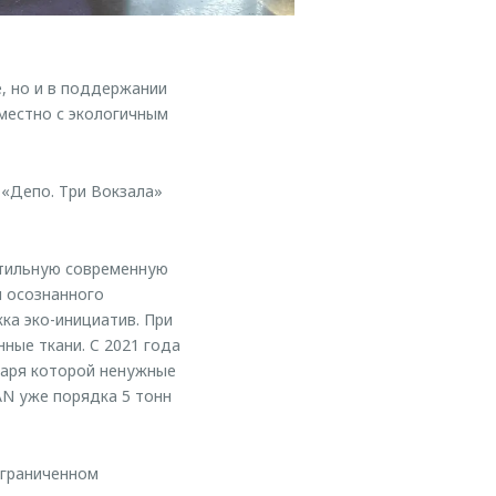
 но и в поддержании
местно с экологичным
«Депо. Три Вокзала»
стильную современную
и осознанного
ка эко-инициатив. При
ные ткани. C 2021 года
даря которой ненужные
AN уже порядка 5 тонн
ограниченном