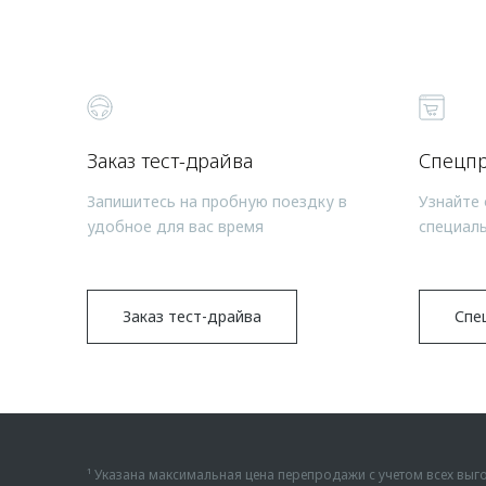
Заказ тест-драйва
Спецп
Запишитесь на пробную поездку в
Узнайте 
удобное для вас время
специал
Заказ тест-драйва
Спе
¹ Указана максимальная цена перепродажи с учетом всех в