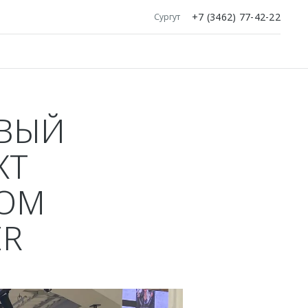
+7 (3462) 77-42-22
Сургут
ОВЫЙ
КТ
ДОМ
ER