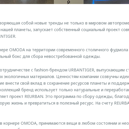
оряющая собой новые тренды не только в мировом автопроме,
нашей планеты, запускает собственный социальный проект сов
NTIGER.
рнере OMODA на территории современного столичного фудмола 
льный бокс для сбора невостребованной одежды.
сотрудничестве с fashion-брендом URBANTIGER, выпускающим 
х экологичных материалов. Ценностям компании созвучны иде
ие внести свой вклад в сохранение ресурсов планеты и поддерж
коллекций бренд использует только натуральные и переработан
яет проект REURBAN. Это программа по сбору одежды, благо
орую жизнь и превратиться в полезный ресурс. На счету REURB
 в корнере OMODA, принимаются вещи в любом состоянии и не