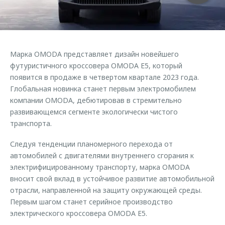
Страхование
Клиентская поддержка
Обратная связь
Кредитный калькулятор
O&J Автоклуб
Аксессуары
Клуб владельцев OMODA
Марка OMODA представляет дизайн новейшего
Одежда и сувениры
Приложение O&J
футуристичного кроссовера OMODA E5, который
Оригинальные аксессуары
появится в продаже в четвертом квартале 2023 года.
Аксессуары
Глобальная новинка станет первым электромобилем
Запчасти
компании OMODA, дебютировав в стремительно
Одежда и сувениры
развивающемся сегменте экологически чистого
Трейд-ин
Оригинальные аксессуары
транспорта.
Калькулятор трейд-ин
Запчасти
Следуя тенденции планомерного перехода от
автомобилей с двигателями внутреннего сгорания к
электрифицированному транспорту, марка OMODA
вносит свой вклад в устойчивое развитие автомобильной
отрасли, направленной на защиту окружающей среды.
Первым шагом станет серийное производство
электрического кроссовера OMODA E5.