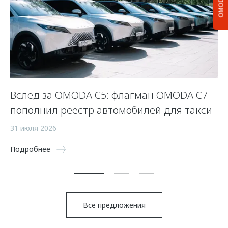
OMODA C5
Вслед за OMODA C5: флагман OMODA C7
С
пополнил реестр автомобилей для такси
п
а
31 июля 2026
5 
Подробнее
По
Все предложения