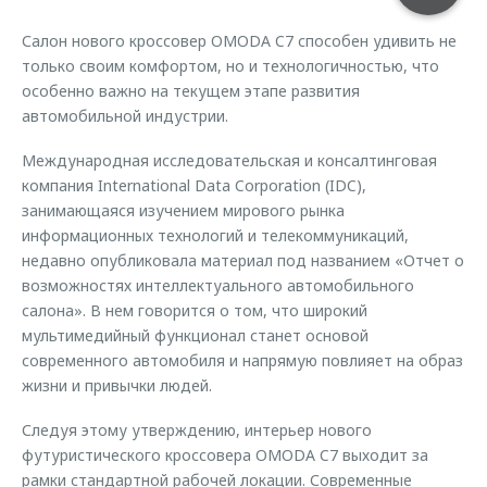
Страхование
Клиентская поддержка
Обратная связь
Салон нового кроссовер OMODA C7 способен удивить не
Кредитный калькулятор
O&J Автоклуб
только своим комфортом, но и технологичностью, что
особенно важно на текущем этапе развития
Аксессуары
Клуб владельцев OMODA
автомобильной индустрии.
Одежда и сувениры
Приложение O&J
Международная исследовательская и консалтинговая
Оригинальные аксессуары
Аксессуары
компания International Data Corporation (IDC),
Запчасти
занимающаяся изучением мирового рынка
Одежда и сувениры
информационных технологий и телекоммуникаций,
Трейд-ин
Оригинальные аксессуары
недавно опубликовала материал под названием «Отчет о
Калькулятор трейд-ин
Запчасти
возможностях интеллектуального автомобильного
салона». В нем говорится о том, что широкий
мультимедийный функционал станет основой
современного автомобиля и напрямую повлияет на образ
жизни и привычки людей.
Следуя этому утверждению, интерьер нового
футуристического кроссовера OMODA C7 выходит за
рамки стандартной рабочей локации. Современные