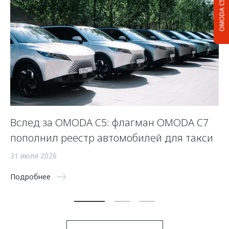
OMODA C5
Вслед за OMODA C5: флагман OMODA C7
С
пополнил реестр автомобилей для такси
п
а
31 июля 2026
5 
Подробнее
По