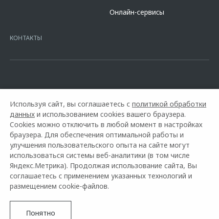
сайте банка
https://alfabank.ru/get-money/auto-loan/dealers/?
Онлайн-сервисы
platformId=alfasite
Кредит предоставляет АО Альфа-Банк. ИНН
7728168971 ОГРН 1027700067328 место нахождение 107078, г.
Москва, ул. Каланчевская, д. 27. Ген.лицензия ЦБ РФ № 1326 от
КОНТАКТЫ
16.01.2015. Предложение ограничено и не является публичной
офертой.
Используя сайт, вы соглашаетесь с
политикой обработки
данных
и использованием cookies вашего браузера.
Cookies можно отключить в любой момент в настройках
браузера. Для обеспечения оптимальной работы и
улучшения пользовательского опыта на сайте могут
использоваться системы веб-аналитики (в том числе
Горячая линия OMODA:
+7 (3462) 77-42-22
Яндекс.Метрика). Продолжая использование сайта, Вы
соглашаетесь с применением указанных технологий и
© 2026 Автоуниверсал
размещением cookie-файлов.
Модельный ряд
Архивные модели
Контакты
Правовая информация
Понятно