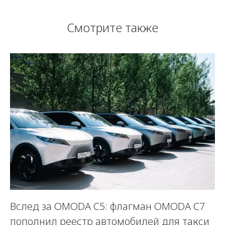
Смотрите также
Вслед за OMODA C5: флагман OMODA C7
С
пополнил реестр автомобилей для такси
п