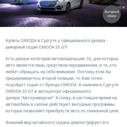
Страхование
Клиентская поддержка
Обратная связь
Кредитный калькулятор
Выгодный
O&J Автоклуб
обмен
Аксессуары
Клуб владельцев OMODA
Одежда и сувениры
Приложение O&J
Купить ОМОДА в Сургуте у официального дилера -
Оригинальные аксессуары
шикарный седан OMODA S5 GT!
Аксессуары
Запчасти
Одежда и сувениры
Есть разные категории автовладельцев. Те, для которых
Трейд-ин
авто является лишь средством передвижения, и те, кто
Оригинальные аксессуары
любит обращать на себя внимание. Поэтому если Вы
Калькулятор трейд-ин
Запчасти
придерживаетесь второй позиции, то Вам точно
подойдет седан от бренда OMODA. В наличии в Сургуте
OMODA S5 GT в автоцентре официального
дилера “Автоуниверсал”. К слову, в настоящее время на
автомобиль в салоне действуют выгодные программы,
которые позволяют приобрести авто по сниженной цене.
Внешний вид китайского седана демонстрирует его