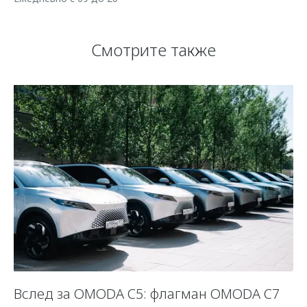
Смотрите также
Вслед за OMODA C5: флагман OMODA C7
С