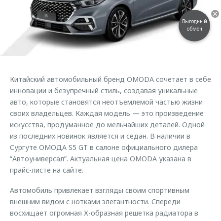
Страхование
Клиентская поддержка
Обратная связь
Кредитный калькулятор
Выгодный
O&J Автоклуб
обмен
Аксессуары
Клуб владельцев OMODA
Одежда и сувениры
Приложение O&J
Оригинальные аксессуары
Китайский автомобильный бренд OMODA сочетает в себе
Аксессуары
инновации и безупречный стиль, создавая уникальные
Запчасти
Одежда и сувениры
авто, которые становятся неотъемлемой частью жизни
Трейд-ин
своих владельцев. Каждая модель — это произведение
Оригинальные аксессуары
искусства, продуманное до мельчайших деталей. Одной
Калькулятор трейд-ин
Запчасти
из последних новинок является и седан. В наличии в
Сургуте ОМОДА S5 GT в салоне официального дилера
“Автоуниверсал”. Актуальная цена OMODA указана в
прайс-листе на сайте.
Автомобиль привлекает взгляды своим спортивным
внешним видом с нотками элегантности. Спереди
восхищает огромная Х-образная решетка радиатора в