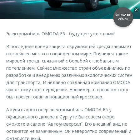
Страхование
Клиентская поддержка
Обратная связь
Кредитный калькулятор
Выгодный
O&J Автоклуб
обмен
Аксессуары
Клуб владельцев OMODA
Электромобиль OMODA Е5 - будущее уже с нами!
Одежда и сувениры
Приложение O&J
В последнее время защита окружающей среды занимает
Оригинальные аксессуары
Аксессуары
важнейшее место в современном мире. Появился также
Запчасти
мировой тренд, связанный с борьбой с глобальным
Одежда и сувениры
потеплением. Сейчас множество стран объединились по
Трейд-ин
Оригинальные аксессуары
разработке и внедрению различных экологических систем
Калькулятор трейд-ин
Запчасти
для транспорта. И недавно созданная компания OMODA
яркое тому подтверждение. Например, в прошлом году
был презентован инновационный кроссовер.
А купить кроссовер электромобиль OMODA Е5 у
официального дилера в Сургуте Вы совсем скоро
сможете в салоне “Автоуниверсал”. Его внешний вид не
останется не замеченным. Он невероятно современный и
футуристичный.