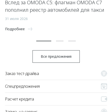
Вслед за OMODA C5: флагман OMODA C7
С
пополнил реестр автомобилей для такси
п
а
31 июля 2026
5 
Подробнее
По
Все предложения
Заказ тест-драйва
Спецпредложения
Расчет кредита
Запись на сервис