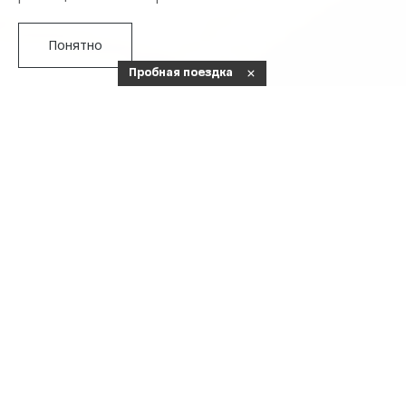
Понятно
Пробная поездка
Официальный сервис OMODA входит в состав Группы
Подробнее
компаний «АВТОУНИВЕРСАЛ».
Опыт более 20 лет, инновации и передовые технологии,
постоянное повышение квалификации и аттестация
сотрудников позволяют гарантировать качество и
профессиональное выполнение работ на самом высоком